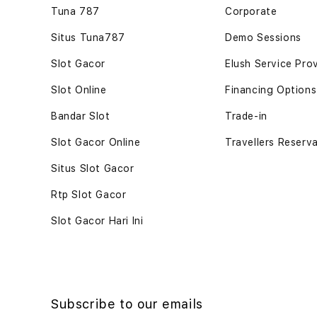
Tuna 787
Corporate
Situs Tuna787
Demo Sessions
Slot Gacor
Elush Service Pro
Slot Online
Financing Options
Bandar Slot
Trade-in
Slot Gacor Online
Travellers Reserv
Situs Slot Gacor
Rtp Slot Gacor
Slot Gacor Hari Ini
Subscribe to our emails