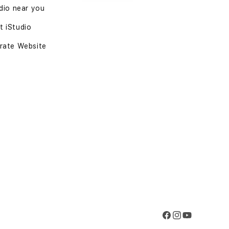
udio near you
 iStudio
rate Website
Facebook
Instagram
YouTube