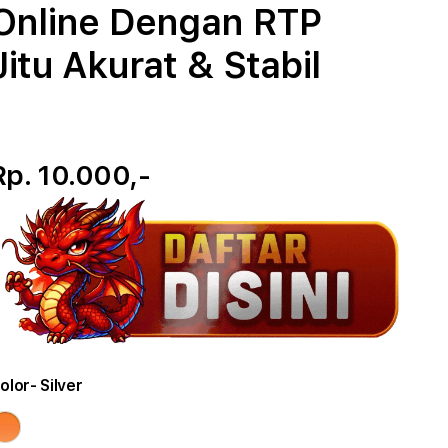
Online Dengan RTP
Jitu Akurat & Stabil
Rp. 10.000,-
olor
- Silver