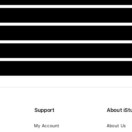
Support
About iSt
My Account
About Us