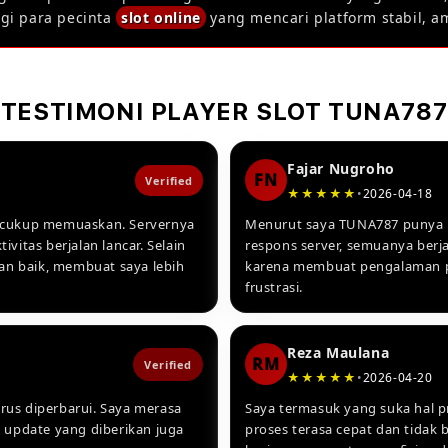
agi para pecinta
slot online
yang mencari platform stabil, 
TESTIMONI PLAYER SLOT TUNA787
Fajar Nugroho
FN
Verified
★★★★★
•
2026-04-18
 cukup memuaskan. Servernya
Menurut saya TUNA787 punya p
vitas berjalan lancar. Selain
respons server, semuanya berja
ngan baik, membuat saya lebih
karena membuat pengalaman pe
frustrasi.
Reza Maulana
RM
Verified
★★★★★
•
2026-04-20
rus diperbarui. Saya merasa
Saya termasuk yang suka hal p
p update yang diberikan juga
proses terasa cepat dan tidak 