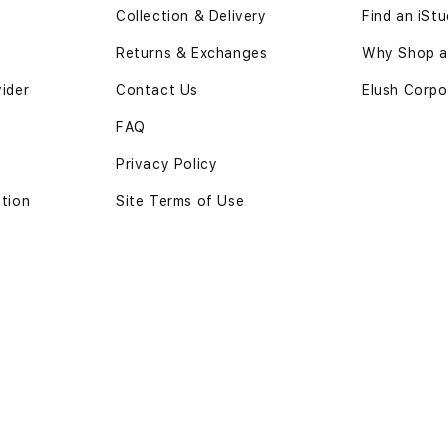
Collection & Delivery
Find an iSt
Returns & Exchanges
Why Shop at
vider
Contact Us
Elush Corpo
FAQ
Privacy Policy
ation
Site Terms of Use