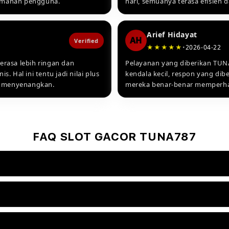
yamanan pengguna.
hari, semuanya terasa efisien 
Arief Hidayat
AH
Verified
★★★★★
•
2026-04-22
erasa lebih ringan dan
Pelayanan yang diberikan TUN
. Hal ini tentu jadi nilai plus
kendala kecil, respon yang dib
h menyenangkan.
mereka benar-benar memperh
FAQ SLOT GACOR TUNA787