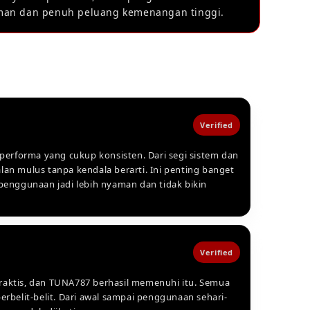
aman dan penuh peluang kemenangan tinggi.
Verified
erforma yang cukup konsisten. Dari segi sistem dan
lan mulus tanpa kendala berarti. Ini penting banget
nggunaan jadi lebih nyaman dan tidak bikin
Verified
raktis, dan TUNA787 berhasil memenuhi itu. Semua
berbelit-belit. Dari awal sampai penggunaan sehari-