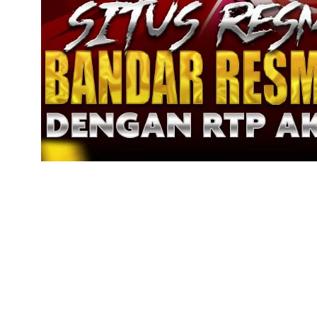
Open
media
1
in
modal